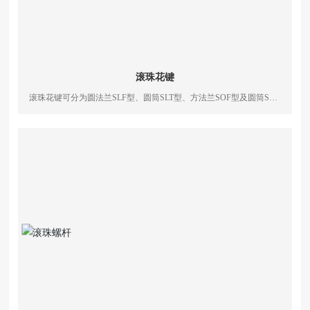
滚珠花键
滚珠花键可分为圆法兰SLF型、圆筒SLT型、方法兰SOF型及圆筒SOT
型四种型式