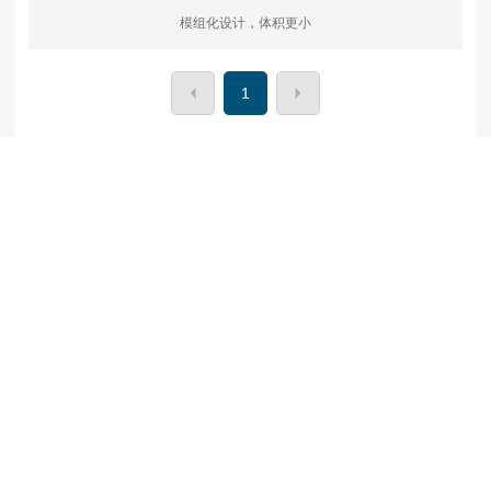
模组化设计，体积更小
1
总部地址：陕西省咸阳市高新技术开发区高端装备智造园
深圳办事处地址：深圳市宝安区布心社区 74区怡园路5173号润
丰源A栋1楼
029-33271623
电话：
手机：15829986134
xs@xyfn.cn
邮箱：
www.xyfn.cn
网址：
400-1527891
全国服务热线：
您好，需要我们为您做些什么？