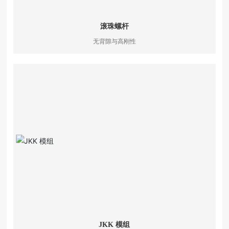
滚珠螺杆
无背隙与高刚性
JKK 模组