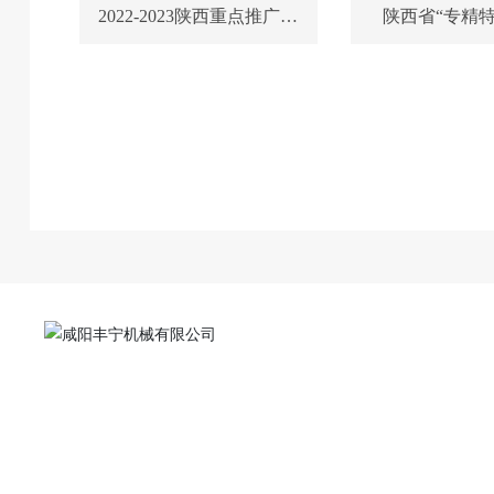
2022-2023陕西重点推广品
陕西省“专精特
牌
关
总部地址：陕西省咸阳市高新技术开发区高端装备
智造园
丰