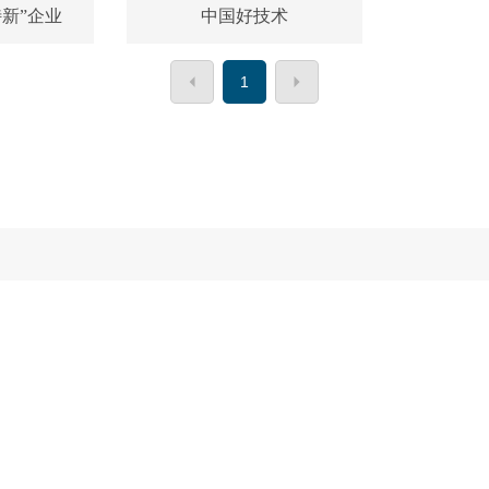
新”企业
中国好技术
1
于我们
产品中心
产品选型
企业优势
应用领
宁简介
两列微型直线导轨