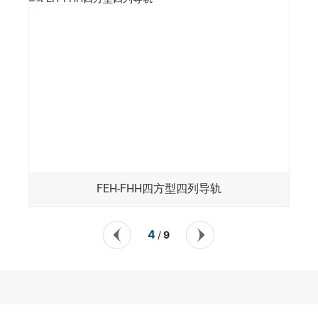
FEH-FHH四方型四列导轨
4
9
/