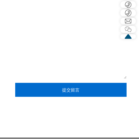
丰宁导轨 航天品质
域
您好，需要我们为您做些什么？
提交留言
*注：请务必信息填写准确，我们会尽快与你取得联系