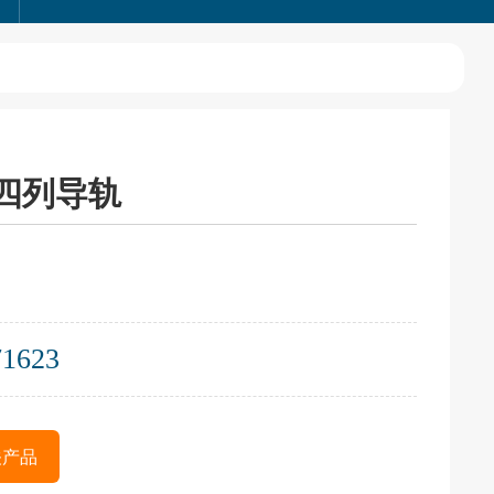
型四列导轨
71623
关产品