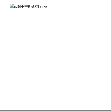
关
总部地址：陕西省咸阳市高新技术开发区高端装备
智造园
丰
深圳办事处地址：深圳市宝安区布心社区 74区怡
企
园路5173号润丰源A栋1楼
发
电话：
029-33271623
资
手机：15829986134
邮箱：
xs@xyfn.cn
网址：
www.xyfn.cn
全国服务热线：
400-1527891