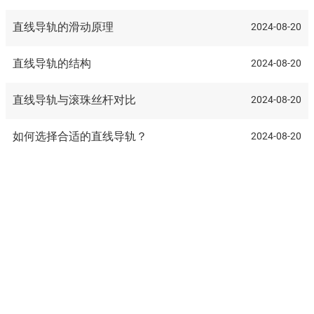
会》11月15—18日在广州举行
直线导轨的滑动原理
2024-08-20
直线导轨的结构
2024-08-20
直线导轨与滚珠丝杆对比
2024-08-20
如何选择合适的直线导轨？
2024-08-20
总部地址：陕西省咸阳市高新技术开发区高端装备智造园
深圳办事处地址：深圳市宝安区布心社区 74区怡园路5173号润
丰源A栋1楼
029-33271623
电话：
手机：15829986134
xs@xyfn.cn
邮箱：
www.xyfn.cn