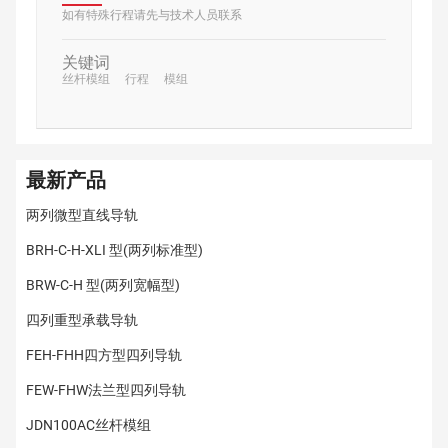
如有特殊行程请先与技术人员联系
关键词
丝杆模组
行程
模组
最新产品
两列微型直线导轨
BRH-C-H-XLI 型(两列标准型)
BRW-C-H 型(两列宽幅型)
四列重型承载导轨
FEH-FHH四方型四列导轨
FEW-FHW法兰型四列导轨
JDN100AC丝杆模组